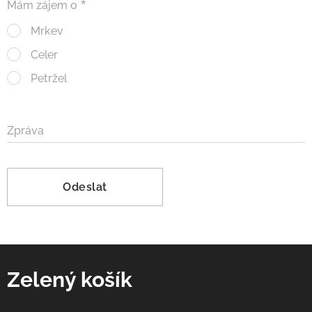
Mám zájem o
Mrkev
Celer
Petržel
Zpráva
Odeslat
Zelený košík