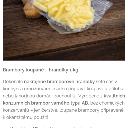
Brambory loupané – hranolky 1 kg
Dokonale
nakrájené bramborové hranolky
šetří čas v
kuchyni a umožní vám snadno připravit křupavou přílohu
nebo lahodnou domácí pochoutku. Vyrobené z
kvalitních
konzumních brambor varného typu AB
, bez chemických
konzervantů – jen čerstvé, loupané brambory připravené
k okamžitému použití.