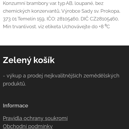
Konzumní brambory var. typ AB, loupané, bez
chemických konzervantů, Výrobce Sady sv. Prokopa,
373 01 Temelín 159, IČO: 28105460, DIČ CZ28105460,
Min trvanlivost. viz etiketa Uchovávejte do +8 ⁰C
Zelený košík
- výkup a prodej nejkvalitnějších zemědělských
produktů.
Informace
Pravidla ochrany soukromí
Obchodní podmínky