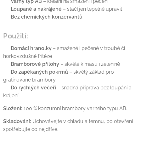
✅
Varný typ AB
– ideální na smažení i pečení
✅
Loupané a nakrájené
– stačí jen tepelně upravit
✅
Bez chemických konzervantů
Použití:
✔
Domácí hranolky
– smažené i pečené v troubě či
horkovzdušné fritéze
✔
Bramborové přílohy
– skvělé k masu i zelenině
✔
Do zapékaných pokrmů
– skvělý základ pro
gratinované brambory
✔
Do rychlých večeří
– snadná příprava bez loupání a
krájení
Složení:
100 % konzumní brambory varného typu AB.
Skladování:
Uchovávejte v chladu a temnu, po otevření
spotřebujte co nejdříve.